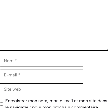
Nom
E-
mail
Site
web
Enregistrer mon nom, mon e-mail et mon site dans
le navigateur pour mon prochain commentaire.