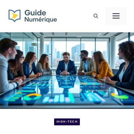
Aller
au
Men
contenu
HIGH-TECH