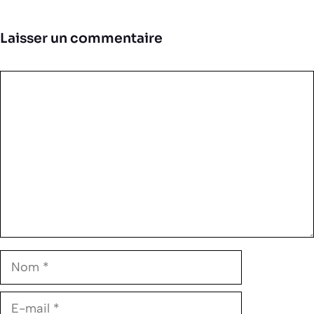
Laisser un commentaire
Commentaire
Nom
E-