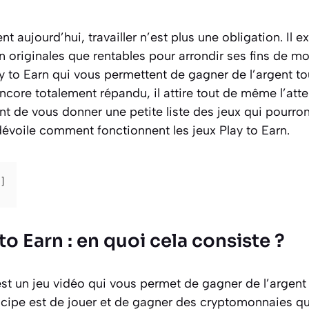
ent aujourd’hui, travailler n’est plus une obligation. Il
en originales que rentables pour arrondir ses fins de mo
y to Earn qui vous permettent de gagner de l’argent to
encore totalement répandu, il attire tout de même l’att
t de vous donner une petite liste des jeux qui pourron
dévoile comment fonctionnent les jeux Play to Earn.
to Earn : en quoi cela consiste ?
st un jeu vidéo qui vous permet de gagner de l’argent 
cipe est de jouer et de gagner des cryptomonnaies q