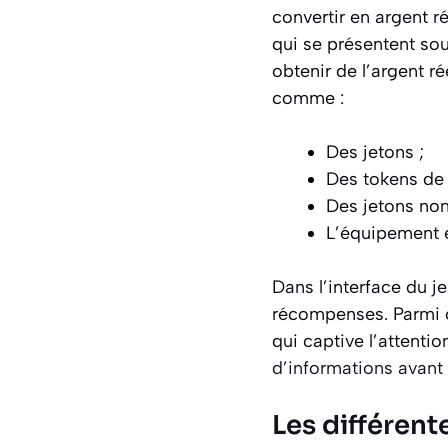
convertir en argent ré
qui se présentent so
obtenir de l’argent r
comme :
Des jetons ;
Des tokens de
Des jetons non
L’équipement e
Dans l’interface du j
récompenses. Parmi c
qui captive l’attenti
d’informations avant 
Les différent