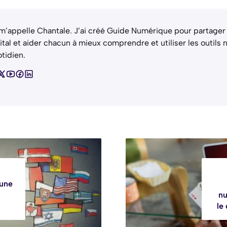
m’appelle Chantale. J’ai créé Guide Numérique pour partager
ital et aider chacun à mieux comprendre et utiliser les outils
tidien.
une
nu
le