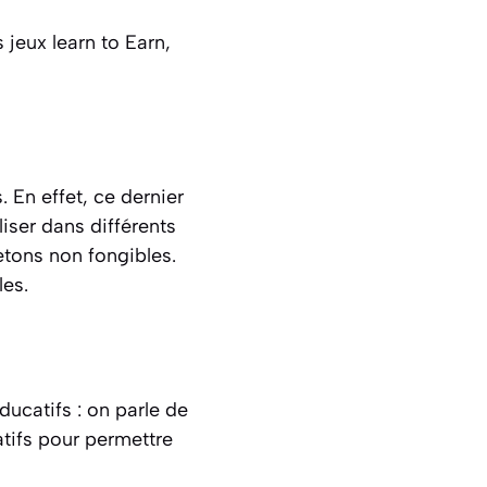
 jeux learn to Earn,
 En effet, ce dernier
liser dans différents
etons non fongibles.
les.
ducatifs : on parle de
tifs pour permettre