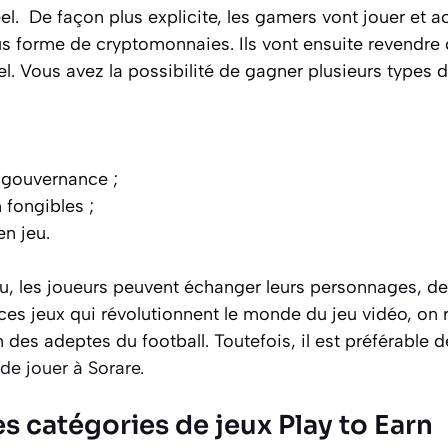
el. De façon plus explicite, les gamers vont jouer et ac
us forme de cryptomonnaies. Ils vont ensuite revendre 
éel. Vous avez la possibilité de gagner plusieurs type
 gouvernance ;
 fongibles ;
n jeu.
eu, les joueurs peuvent échanger leurs personnages, d
es jeux qui révolutionnent le monde du jeu vidéo, on r
on des adeptes du football. Toutefois, il est préférable
de jouer à Sorare
.
es catégories de jeux Play to Earn