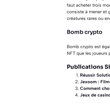
faut acheter trois m
consiste à mener et g
créatures rares ou e
Bomb crypto
Bomb crypto est éga
NFT que les joueurs 
Publications Si
Réussir Soluti
Jexoom : Films
Comment choisi
Jeux de casino