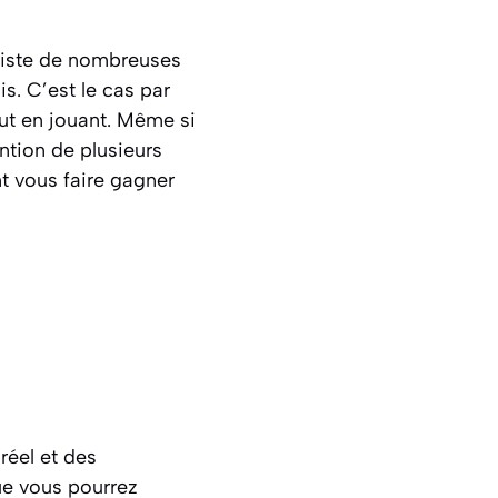
 existe de nombreuses
is. C’est le cas par
ut en jouant. Même si
ention de plusieurs
t vous faire gagner
réel et des
ue vous pourrez