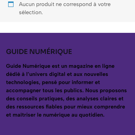
Aucun produit ne correspond à votre
sélection.
GUIDE NUMÉRIQUE
Guide Numérique est un magazine en ligne
dédié à l’univers digital et aux nouvelles
technologies, pensé pour informer et
accompagner tous les publics.
Nous proposons
des conseils pratiques, des analyses claires et
des ressources fiables pour mieux comprendre
et maîtriser le numérique au quotidien.