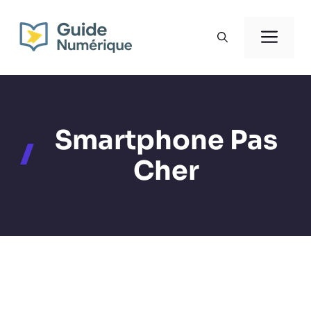
Aller
au
Men
contenu
Smartphone Pas
Cher