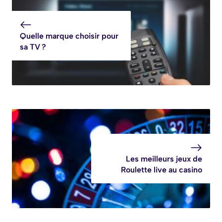
Quelle marque choisir pour
sa TV ?
Les meilleurs jeux de
Roulette live au casino