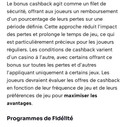
Le bonus cashback agit comme un filet de
sécurité, offrant aux joueurs un remboursement
d’un pourcentage de leurs pertes sur une
période définie. Cette approche réduit l’impact
des pertes et prolonge le temps de jeu, ce qui
est particulièrement précieux pour les joueurs
réguliers. Les conditions de cashback varient
d’un casino à l’autre, avec certains offrant ce
bonus sur toutes les pertes et d’autres
l’appliquant uniquement à certains jeux. Les
joueurs devraient évaluer les offres de cashback
en fonction de leur fréquence de jeu et de leurs
préférences de jeu pour
maximiser les
avantages
.
Programmes de Fidélité