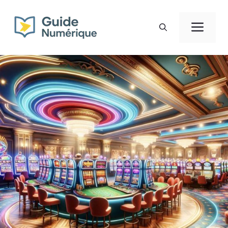
Aller
au
Men
contenu