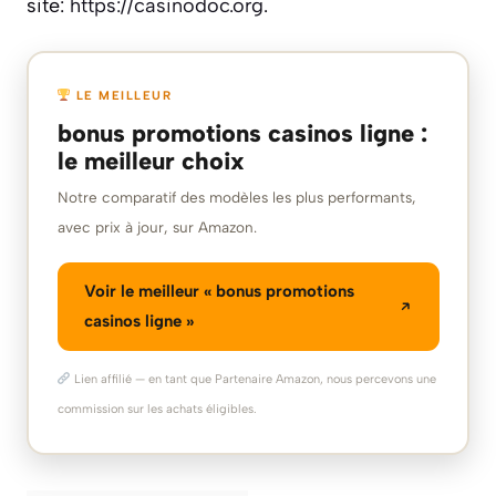
site:
https://casinodoc.org
.
LE MEILLEUR
bonus promotions casinos ligne :
le meilleur choix
Notre comparatif des modèles les plus performants,
avec prix à jour, sur Amazon.
Voir le meilleur « bonus promotions
casinos ligne »
Lien affilié — en tant que Partenaire Amazon, nous percevons une
commission sur les achats éligibles.