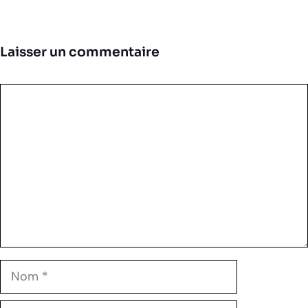
Laisser un commentaire
Commentaire
Nom