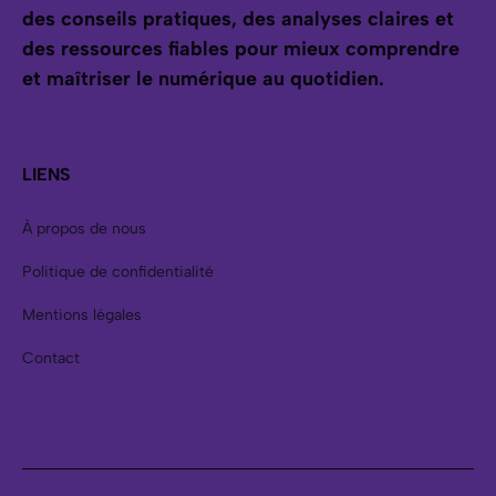
des conseils pratiques, des analyses claires et
des ressources fiables pour mieux comprendre
et maîtriser le numérique au quotidien.
LIENS
À propos de nous
Politique de confidentialité
Mentions légales
Contact