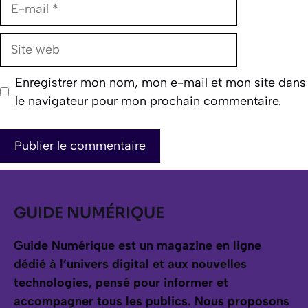
E-
mail
Site
web
Enregistrer mon nom, mon e-mail et mon site dans
le navigateur pour mon prochain commentaire.
GUIDE NUMÉRIQUE
Guide Numérique est un magazine en ligne
dédié à l’univers digital et aux nouvelles
technologies, pensé pour informer et
accompagner tous les publics.
Nous proposons