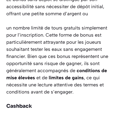
accessibilité sans nécessiter de dépôt initial,
offrant une petite somme d’argent ou
un nombre limité de tours gratuits simplement
pour l’inscription. Cette forme de bonus est
particulièrement attrayante pour les joueurs
souhaitant tester les eaux sans engagement
financier. Bien que ces bonus représentent une
opportunité sans risque de gagner, ils sont
généralement accompagnés de
conditions de
mise élevées
et de
limites de gains
, ce qui
nécessite une lecture attentive des termes et
conditions avant de s’engager.
Cashback