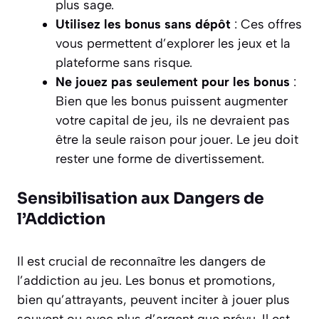
plus sage.
Utilisez les bonus sans dépôt
: Ces offres
vous permettent d’explorer les jeux et la
plateforme sans risque.
Ne jouez pas seulement pour les bonus
:
Bien que les bonus puissent augmenter
votre capital de jeu, ils ne devraient pas
être la seule raison pour jouer. Le jeu doit
rester une forme de divertissement.
Sensibilisation aux Dangers de
l’Addiction
Il est crucial de reconnaître les dangers de
l’addiction au jeu. Les bonus et promotions,
bien qu’attrayants, peuvent inciter à jouer plus
souvent ou avec plus d’argent que prévu. Il est