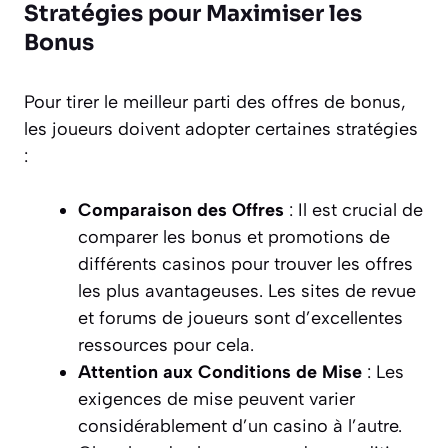
Stratégies pour Maximiser les
Bonus
Pour tirer le meilleur parti des offres de bonus,
les joueurs doivent adopter certaines stratégies
:
Comparaison des Offres
: Il est crucial de
comparer les bonus et promotions de
différents casinos pour trouver les offres
les plus avantageuses. Les sites de revue
et forums de joueurs sont d’excellentes
ressources pour cela.
Attention aux Conditions de Mise
: Les
exigences de mise peuvent varier
considérablement d’un casino à l’autre.