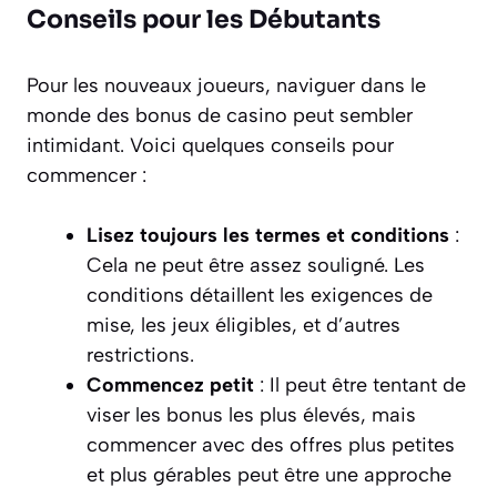
Conseils pour les Débutants
Pour les nouveaux joueurs, naviguer dans le
monde des bonus de casino peut sembler
intimidant. Voici quelques conseils pour
commencer :
Lisez toujours les termes et conditions
:
Cela ne peut être assez souligné. Les
conditions détaillent les exigences de
mise, les jeux éligibles, et d’autres
restrictions.
Commencez petit
: Il peut être tentant de
viser les bonus les plus élevés, mais
commencer avec des offres plus petites
et plus gérables peut être une approche