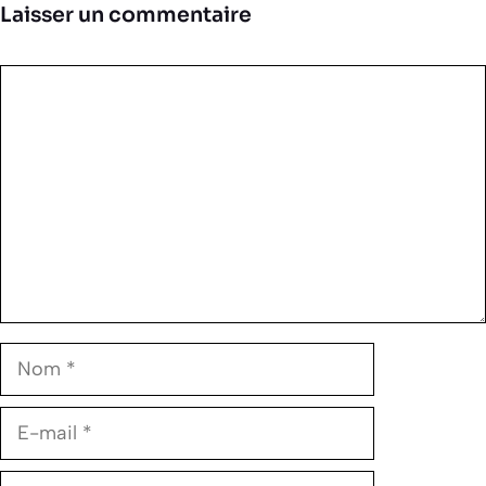
Laisser un commentaire
Commentaire
Nom
E-
mail
Site