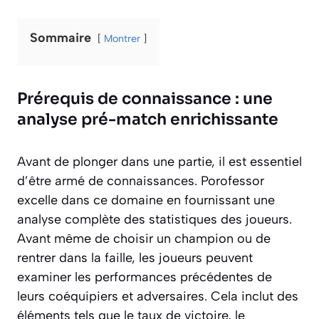
Sommaire
Montrer
Prérequis de connaissance : une
analyse pré-match enrichissante
Avant de plonger dans une partie, il est essentiel
d’être armé de connaissances. Porofessor
excelle dans ce domaine en fournissant une
analyse complète des statistiques des joueurs.
Avant même de choisir un champion ou de
rentrer dans la faille, les joueurs peuvent
examiner les performances précédentes de
leurs coéquipiers et adversaires. Cela inclut des
éléments tels que le taux de victoire, le