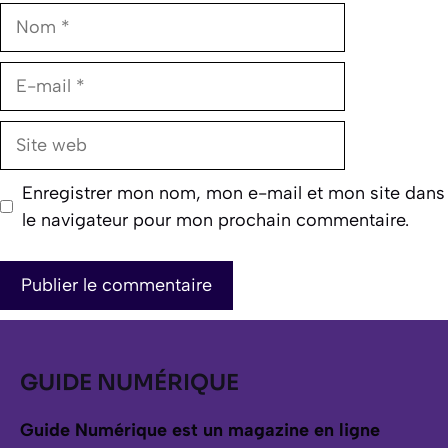
Nom
E-
mail
Site
web
Enregistrer mon nom, mon e-mail et mon site dans
le navigateur pour mon prochain commentaire.
GUIDE NUMÉRIQUE
Guide Numérique est un magazine en ligne