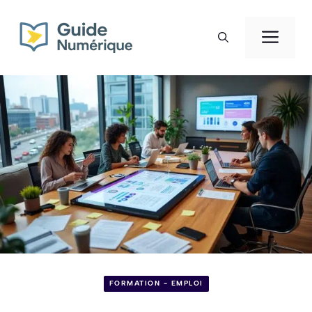
Aller
au
Men
contenu
FORMATION - EMPLOI