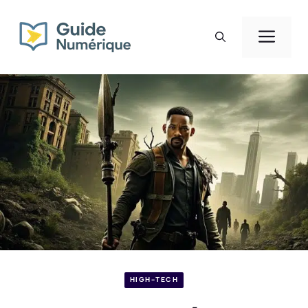
Aller
au
Men
contenu
HIGH-TECH