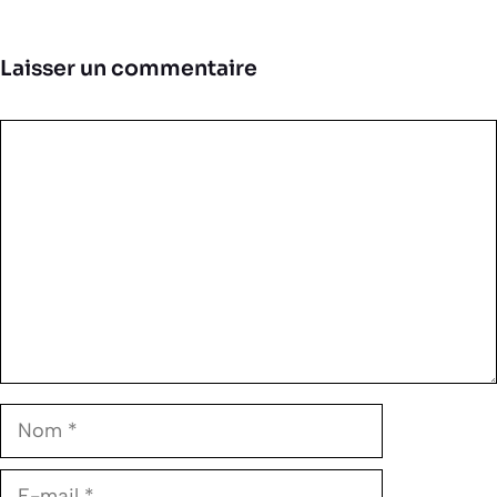
Laisser un commentaire
Commentaire
Nom
E-