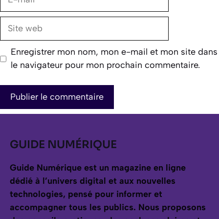
mail
Site
web
Enregistrer mon nom, mon e-mail et mon site dans
le navigateur pour mon prochain commentaire.
GUIDE NUMÉRIQUE
Guide Numérique est un magazine en ligne
dédié à l’univers digital et aux nouvelles
technologies, pensé pour informer et
accompagner tous les publics.
Nous proposons