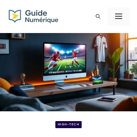
Aller
au
Men
contenu
HIGH-TECH