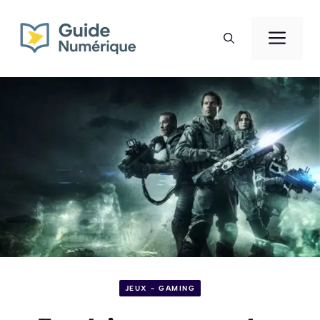
Aller
au
Men
contenu
JEUX - GAMING