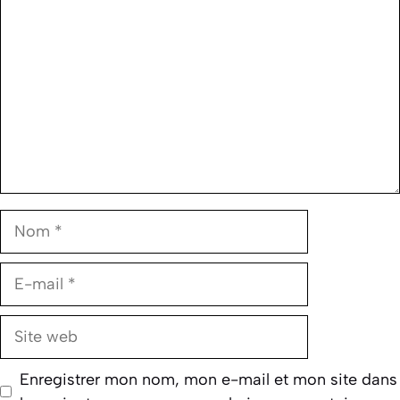
Nom
E-
mail
Site
web
Enregistrer mon nom, mon e-mail et mon site dans