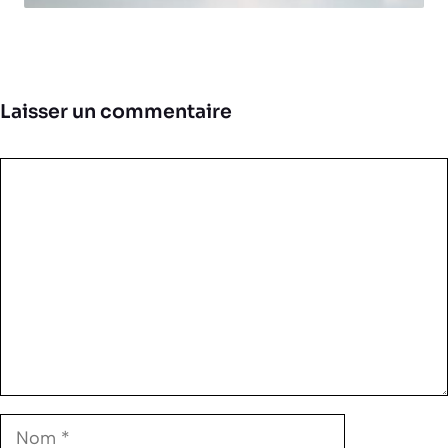
Laisser un commentaire
Commentaire
Nom