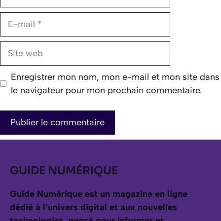
E-
mail
Site
web
Enregistrer mon nom, mon e-mail et mon site dans
le navigateur pour mon prochain commentaire.
GUIDE NUMÉRIQUE
Guide Numérique est un magazine en ligne
dédié à l’univers digital et aux nouvelles
technologies, pensé pour informer et