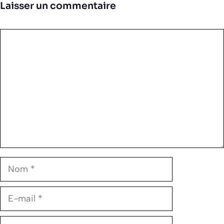
Laisser un commentaire
Commentaire
Nom
E-
mail
Site