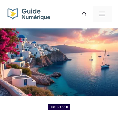
Aller
au
Men
contenu
HIGH-TECH