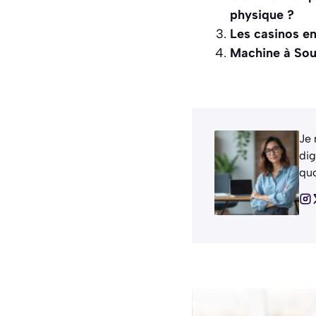
physique ?
Les casinos en 
Machine à Sous
Je 
dig
quo