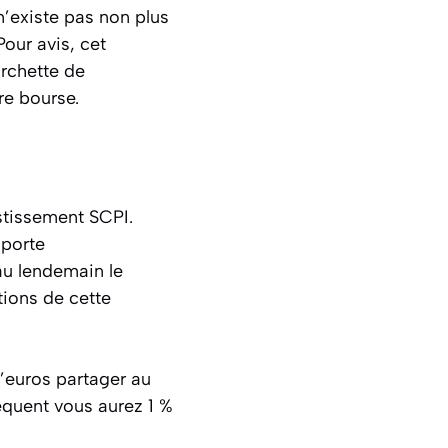
n’existe pas non plus
our avis, cet
urchette de
re bourse.
stissement SCPI.
 porte
 au lendemain le
tions de cette
d’euros partager au
équent vous aurez 1 %