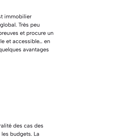
st immobilier
 global. Très peu
 preuves et procure un
ble et accessible… en
s quelques avantages
ralité des cas des
 les budgets. La