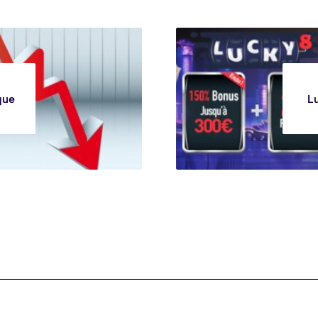
que
L