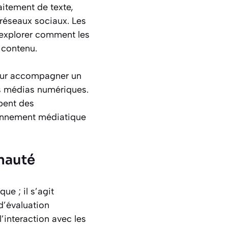
raitement de texte,
 réseaux sociaux. Les
r explorer comment les
r contenu.
pour accompagner un
es médias numériques.
ppent des
ronnement médiatique
unauté
ue ; il s’agit
d’évaluation
’interaction avec les