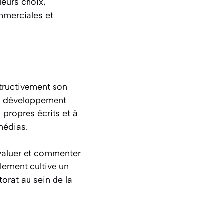
leurs choix,
mmerciales et
structivement son
le développement
 propres écrits et à
médias.
évaluer et commenter
alement cultive un
torat au sein de la