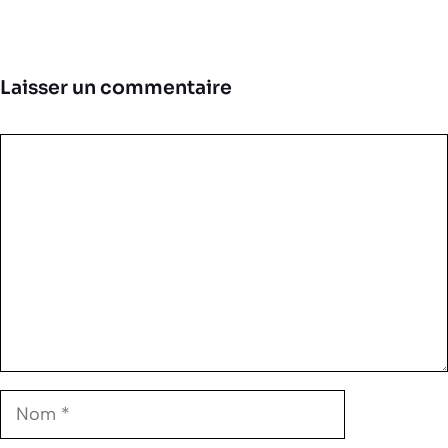
Laisser un commentaire
Commentaire
Nom