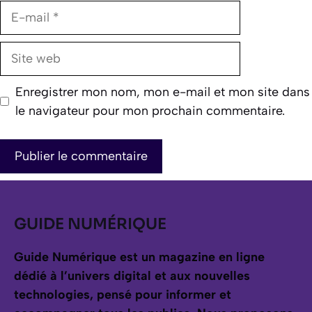
E-
mail
Site
web
Enregistrer mon nom, mon e-mail et mon site dans
le navigateur pour mon prochain commentaire.
GUIDE NUMÉRIQUE
Guide Numérique est un magazine en ligne
dédié à l’univers digital et aux nouvelles
technologies, pensé pour informer et