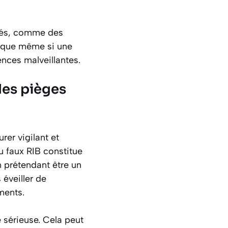
isés, comme des
t que même si une
ences malveillantes.
 les pièges
urer vigilant et
u faux RIB constitue
n prétendant être un
éveiller de
ments.
sérieuse. Cela peut