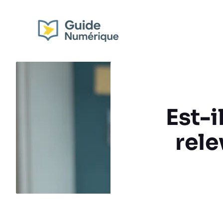
Aller
au
contenu
Est-
rele