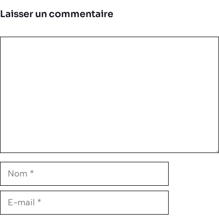
Laisser un commentaire
Commentaire
Nom
E-
mail