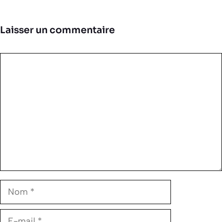
Laisser un commentaire
Commentaire
Nom
E-