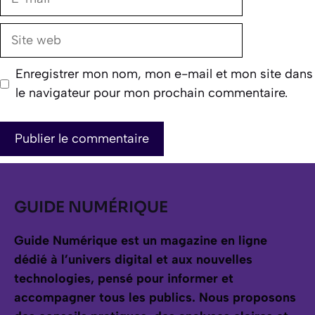
mail
Site
web
Enregistrer mon nom, mon e-mail et mon site dans
le navigateur pour mon prochain commentaire.
GUIDE NUMÉRIQUE
Guide Numérique est un magazine en ligne
dédié à l’univers digital et aux nouvelles
technologies, pensé pour informer et
accompagner tous les publics.
Nous proposons