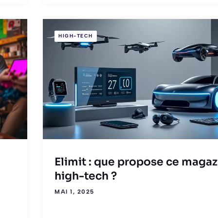
HIGH-TECH
Elimit : que propose ce magaz
high-tech ?
MAI 1, 2025