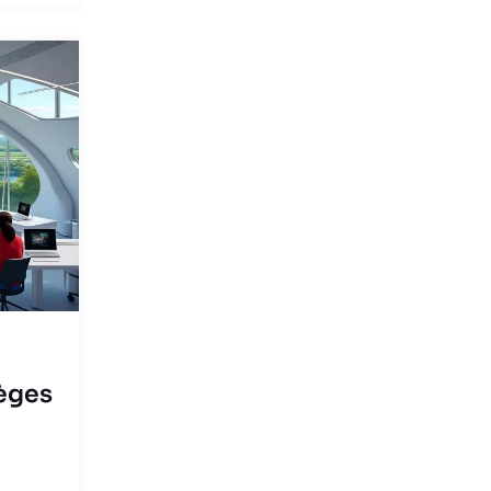
lèges