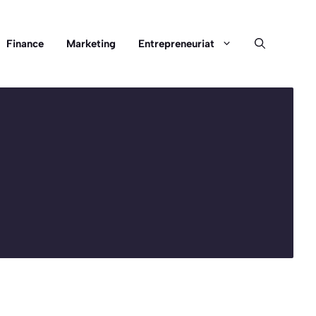
Finance
Marketing
Entrepreneuriat