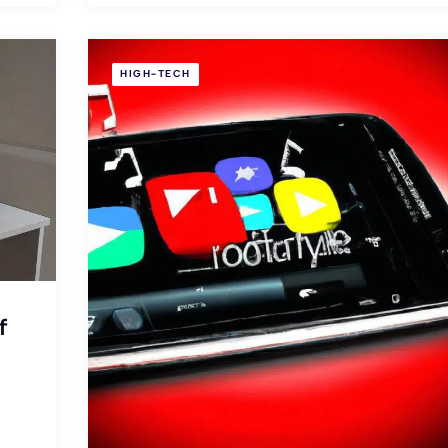
HIGH-TECH
f