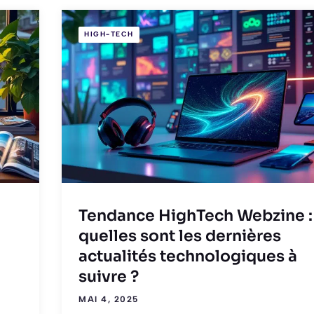
HIGH-TECH
Tendance HighTech Webzine :
quelles sont les dernières
actualités technologiques à
suivre ?
MAI 4, 2025