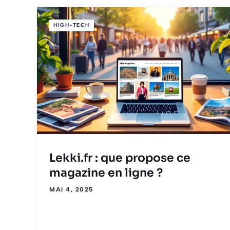
HIGH-TECH
Lekki.fr : que propose ce
magazine en ligne ?
MAI 4, 2025